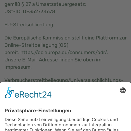
gemäß § 27 a Umsatzsteuergesetz:
USt-ID: DE352734678
EU-Streitschlichtung
Die Europäische Kommission stellt eine Plattform zur
Online-Streitbeilegung (OS)
bereit:
https://ec.europa.eu/consumers/odr/
.
Unsere E-Mail-Adresse finden Sie oben im
Impressum.
Verbraucher­streit­beilegung/Universal­schlichtungs­
stelle
Wir sind nicht bereit oder verpflichtet, an
Streitbeilegungsverfahren vor einer
Verbraucherschlichtungsstelle teilzunehmen.